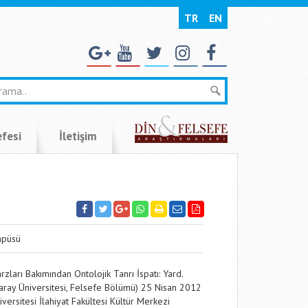
TR
EN
efesi
İletişim
mpüsü
ları Bakımından Ontolojik Tanrı İspatı: Yard.
saray Üniversitesi, Felsefe Bölümü) 25 Nisan 2012
rsitesi İlahiyat Fakültesi Kültür Merkezi