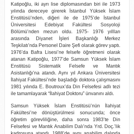
Katipoğlu, iki ayrı lise diplomasından biri ile 1973
yılında dereceye girerek İstanbul Yüksek İslam
Enstitüsü’nden, diğeri ile de 1975’de İstanbul
Üniversitesi Edebiyat Fakültesi Sosyoloji
Bölümü’nden mezun oldu. 1975- 1976 yıllları
arasında Diyanet İşleri Başkanlığı Merkez
Teşkilatı’nda Personel Daire Şefi olarak görev yaptı.
1976’da Bafra Lisesi’ne felsefe öğretmeni olarak
atanan Katipoğlu, 1977’de Samsun Yüksek İslam
Enstitüsü Sistematik Felsefe ve Mantık
Asistanlığı’na atandı. Aynı yıl Ankara Üniversitesi
İlahiyat Fakültesi’nde başladığı doktora çalışmasını
1981 yılında E. Boutroux’da Din Felsefesi adlı tezi
ile tamamlayarak “İlahiyat Doktoru” ünvanını aldı.
Samsun Yüksek İslam Enstitüsü’nün İlahiyat
Fakültesi’ne dönüştürülmesi sonucunda; önce
öğretim görevliliğine, daha sonra 1983’te Din
Felsefesi ve Mantık Anabilim Dalı’nda Yrd. Doç.’lik
kadrosuna atandı. 1988’de aynı anabilim dalında