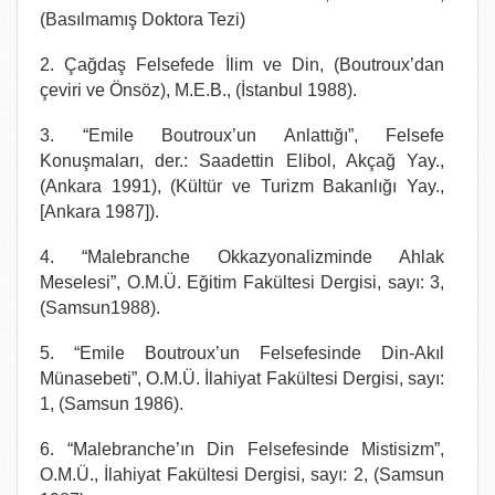
(Basılmamış Doktora Tezi)
2. Çağdaş Felsefede İlim ve Din, (Boutroux’dan
çeviri ve Önsöz), M.E.B., (İstanbul 1988).
3. “Emile Boutroux’un Anlattığı”, Felsefe
Konuşmaları, der.: Saadettin Elibol, Akçağ Yay.,
(Ankara 1991), (Kültür ve Turizm Bakanlığı Yay.,
[Ankara 1987]).
4. “Malebranche Okkazyonalizminde Ahlak
Meselesi”, O.M.Ü. Eğitim Fakültesi Dergisi, sayı: 3,
(Samsun1988).
5. “Emile Boutroux’un Felsefesinde Din-Akıl
Münasebeti”, O.M.Ü. İlahiyat Fakültesi Dergisi, sayı:
1, (Samsun 1986).
6. “Malebranche’ın Din Felsefesinde Mistisizm”,
O.M.Ü., İlahiyat Fakültesi Dergisi, sayı: 2, (Samsun