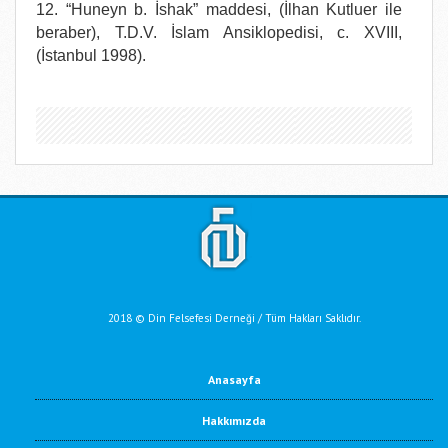
12. “Huneyn b. İshak” maddesi, (İlhan Kutluer ile
beraber), T.D.V. İslam Ansiklopedisi, c. XVIII,
(İstanbul 1998).
2018 © Din Felsefesi Derneği / Tüm Hakları Saklıdır.
Anasayfa
Hakkımızda