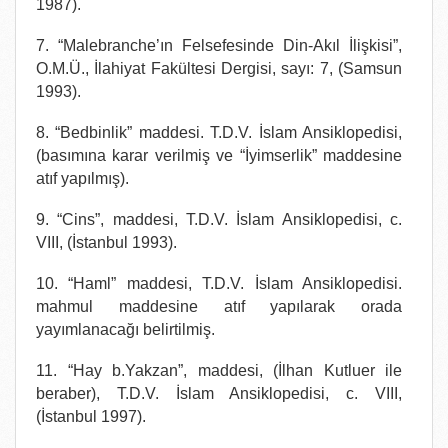
1987).
7. “Malebranche’ın Felsefesinde Din-Akıl İlişkisi”,
O.M.Ü., İlahiyat Fakültesi Dergisi, sayı: 7, (Samsun
1993).
8. “Bedbinlik” maddesi. T.D.V. İslam Ansiklopedisi,
(basımına karar verilmiş ve “İyimserlik” maddesine
atıf yapılmış).
9. “Cins”, maddesi, T.D.V. İslam Ansiklopedisi, c.
VIII, (İstanbul 1993).
10. “Haml” maddesi, T.D.V. İslam Ansiklopedisi.
mahmul maddesine atıf yapılarak orada
yayımlanacağı belirtilmiş.
11. “Hay b.Yakzan”, maddesi, (İlhan Kutluer ile
beraber), T.D.V. İslam Ansiklopedisi, c. VIII,
(İstanbul 1997).