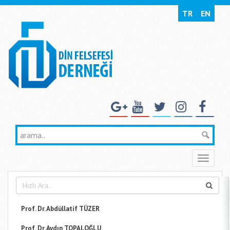
TR
EN
Toggle
naviga
Prof. Dr. Abdüllatif TÜZER
Prof. Dr. Aydın TOPALOĞLU