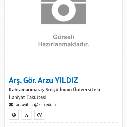
Arş. Gör. Arzu YILDIZ
Kahramanmaraş Sütçü İmam Üniversitesi
İlahiyat Fakültesi
arzuyildiz@ksu.edu.tr
CV