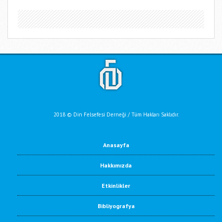
2018 © Din Felsefesi Derneği / Tüm Hakları Saklıdır.
Anasayfa
Hakkımızda
Etkinlikler
Bibliyografya