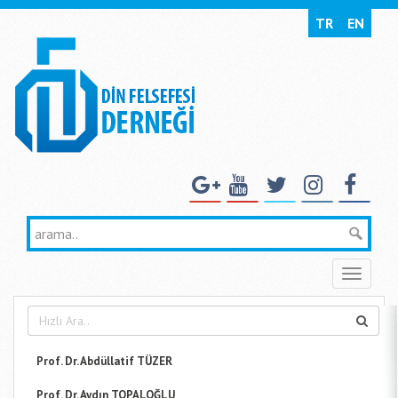
TR
EN
Toggle
naviga
Prof. Dr. Abdüllatif TÜZER
Prof. Dr. Aydın TOPALOĞLU