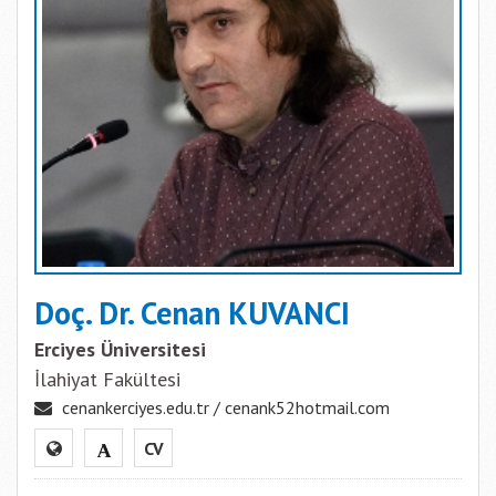
Doç. Dr. Cenan KUVANCI
Erciyes Üniversitesi
İlahiyat Fakültesi
cenankerciyes.edu.tr / cenank52hotmail.com
CV