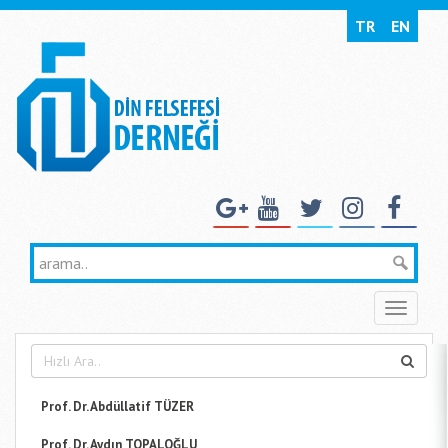
TR
EN
Toggle
naviga
Prof. Dr. Abdüllatif TÜZER
Prof. Dr. Aydın TOPALOĞLU