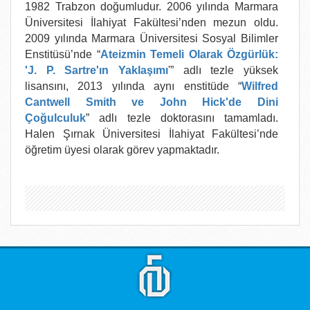
1982 Trabzon doğumludur. 2006 yılında Marmara
Üniversitesi İlahiyat Fakültesi’nden mezun oldu.
2009 yılında Marmara Üniversitesi Sosyal Bilimler
Enstitüsü’nde “
Ateizmin Temeli Olarak Özgürlük:
'J. P. Sartre'ın Yaklaşımı
'” adlı tezle yüksek
lisansını, 2013 yılında aynı enstitüde “
Wilfred
Cantwell Smith ve John Hick'de Dini
Çoğulculuk
” adlı tezle doktorasını tamamladı.
Halen Şırnak Üniversitesi İlahiyat Fakültesi’nde
öğretim üyesi olarak görev yapmaktadır.