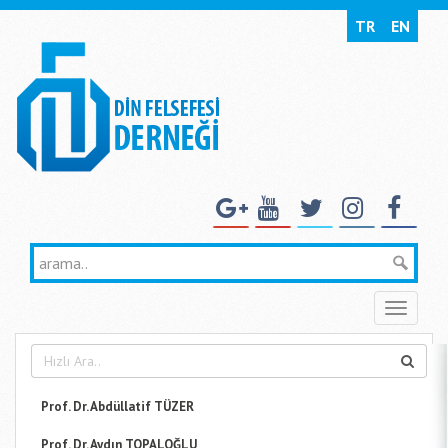
TR
EN
Toggle
naviga
Prof. Dr. Abdüllatif TÜZER
Prof. Dr. Aydın TOPALOĞLU