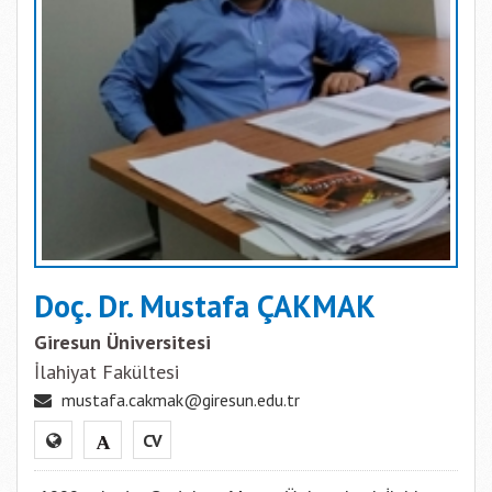
Doç. Dr. Mustafa ÇAKMAK
Giresun Üniversitesi
İlahiyat Fakültesi
mustafa.cakmak@giresun.edu.tr
CV