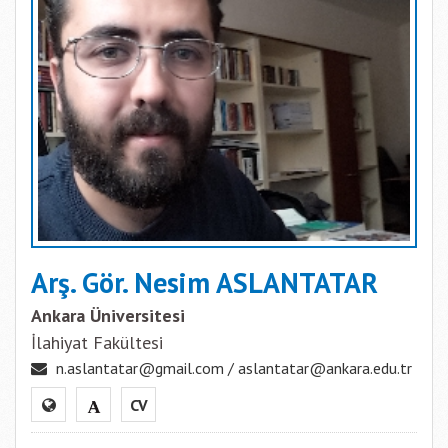
Arş. Gör. Nesim ASLANTATAR
Ankara Üniversitesi
İlahiyat Fakültesi
n.aslantatar@gmail.com / aslantatar@ankara.edu.tr
CV