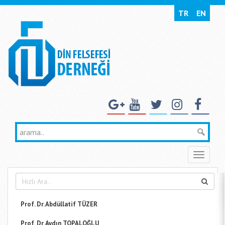
TR
EN
Toggle
naviga
Prof. Dr. Abdüllatif TÜZER
Prof. Dr. Aydın TOPALOĞLU