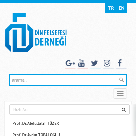
TR
EN
Toggle
naviga
Prof. Dr. Abdüllatif TÜZER
Prof. Dr. Aydın TOPALOĞLU